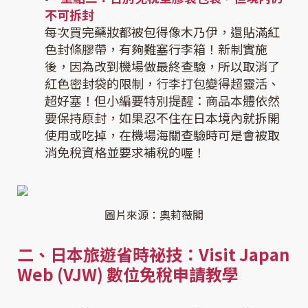
不可拆封
每次買完藥妝都被包得像木乃伊，還貼滿紅
色封條膠帶，有夠難塞行李箱！新制實施
後，因為改到機場做最終查驗，所以取消了
紅色密封袋的限制，行李打包變得超靈活、
超好塞！但小編要特別提醒：商品本體依然
要保持原封，如果忍不住在日本境內就拆開
使用或吃掉，在機場海關查驗時可是會被取
消免稅資格並要求補稅的喔！
圖片來源：奧莉薇閣
二、日本旅遊省時祕技：Visit Japan
Web (VJW) 數位免稅申請教學