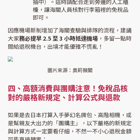
抽中）。這時請配合走到旁邊的人工櫃
檯，讓海關人員核對行李箱裡的免稅品
即可。
因應機場新制增加了海關查驗與排隊的流程，建議
大家
務必提早 2.5 至 3 小時抵達機場
，多留一點時
間給退稅機台，出境才能優雅不慌亂！
圖片來源：奧莉薇閣
四、高額消費與團購注意！免稅品核
對的嚴格新規定、計算公式與退款
如果是去日本打算入手夢幻名牌包、高階相機，或
是幫親友大出力的「團購主」，以下嚴格的新規定
與計算方式一定要看仔細，不然一不小心退稅金額
可能直接歸零：