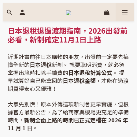
日本退稅退過渡期指南，2026出發前
必看，新制確定11月1日上路
近期計畫前往日本購物的朋友，出發前一定要先搞
懂全新的
日本退稅
新制。 想要聰明消費，就必須
掌握出境時扣除手續費的
日本退稅計算公式
。 提
早試算好自己能拿回的
日本退稅金額
，才能在過渡
期買得安心又優雅！
大家先別慌！原本外傳這項新制會更早實施，但根
據官方最新公告，為了給商家與機場更充足的準備
時間，
新制全面上路的時間已正式定檔在 2026 年
11 月 1 日
。