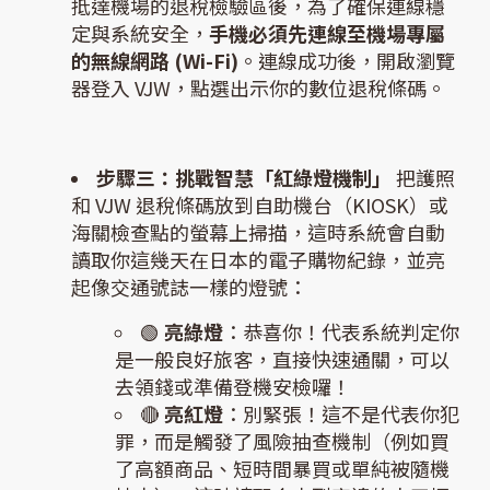
抵達機場的退稅檢驗區後，為了確保連線穩
定與系統安全，
手機必須先連線至機場專屬
的無線網路 (Wi-Fi)
。連線成功後，開啟瀏覽
器登入 VJW，點選出示你的數位退稅條碼。
步驟三：挑戰智慧「紅綠燈機制」
把護照
和 VJW 退稅條碼放到自助機台（KIOSK）或
海關檢查點的螢幕上掃描，這時系統會自動
讀取你這幾天在日本的電子購物紀錄，並亮
起像交通號誌一樣的燈號：
🟢
亮綠燈
：恭喜你！代表系統判定你
是一般良好旅客，直接快速通關，可以
去領錢或準備登機安檢囉！
🔴
亮紅燈
：別緊張！這不是代表你犯
罪，而是觸發了風險抽查機制（例如買
了高額商品、短時間暴買或單純被隨機