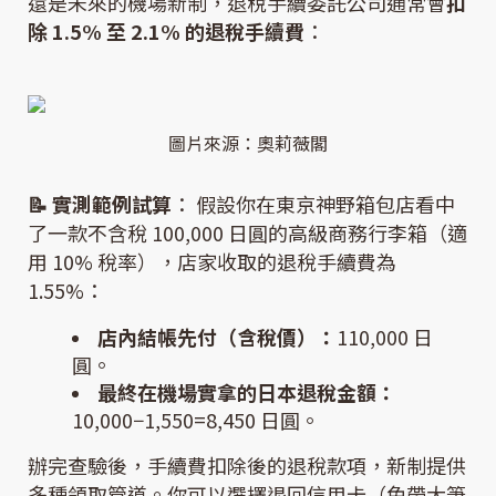
還是未來的機場新制，退稅手續委託公司通常會
扣
除 1.5% 至 2.1% 的退稅手續費
：
圖片來源：奧莉薇閣
📝 實測範例試算
： 假設你在東京神野箱包店看中
了一款不含稅 100,000 日圓的高級商務行李箱（適
用 10% 稅率），店家收取的退稅手續費為
1.55%：
店內結帳先付（含稅價）：
110,000 日
圓。
最終在機場實拿的日本退稅金額：
10,000−1,550=8,450 日圓。
辦完查驗後，手續費扣除後的退稅款項，新制提供
多種領取管道。你可以選擇退回信用卡（免帶大筆