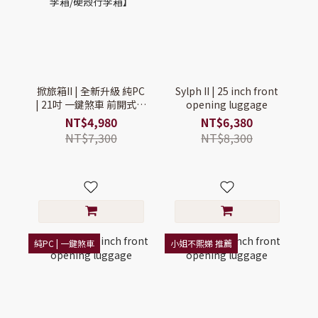
掀旅箱II | 全新升級 純PC
Sylph II | 25 inch front
| 21吋 一鍵煞車 前開式登
opening luggage
機行李箱【登機行李箱/
NT$4,980
NT$6,380
前開式行李箱/硬殼行李
NT$7,300
NT$8,300
箱】
純PC | 一鍵煞車
小姐不熙娣 推薦