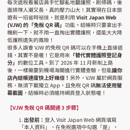
每次退稅看著店員手忙腳亂地翻護照、刷條碼，後
面排隊人潮又長，真的壓力山大！其實現在日本旅
遊有一招省時祕技，就是利用
Visit Japan Web
(VJW) 的「免稅 QR 碼」
功能。結帳時只要拿出手
機刷一下，就不用一直掏出實體護照，還能大大降
低護照遺失的風險！
很多人誤會 VJW 的免稅 QR 碼可以在手機上直接退
錢，其實不是喔！它是用來
「替代實體護照登記身
分」
的數位工具。到了 2026 年 11 月新制上路
後，一樣需要到機場海關進行實體查驗，但能
讓你
店內結帳速度快上好幾倍！
另外，VJW 屬於網頁服
務，無須下載獨立 App，且免稅 QR 碼
無法使用螢
幕截圖
，結帳時必須維持網頁登入狀態喔！
【VJW 免稅 QR 碼開通 3 步驟】
出發前：
登入 Visit Japan Web 網頁填寫
「本人資料」，在免稅選項中勾選「是」，