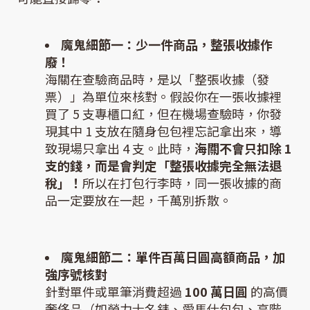
魔鬼細節一：少一件商品，整張收據作
廢！
海關在查驗商品時，是以「整張收據（發
票）」為單位來核對。假設你在一張收據裡
買了 5 支專櫃口紅，但在機場查驗時，你發
現其中 1 支放在隨身包包裡忘記拿出來，導
致現場只拿出 4 支。此時，
海關不會只扣除 1
支的錢，而是會判定「整張收據完全無法退
稅」！
所以在打包行李時，同一張收據的商
品一定要放在一起，千萬別拆散。
魔鬼細節二：單件百萬日圓高額商品，加
強序號核對
針對單件或單筆消費超過
100 萬日圓
的高價
奢侈品（如勞力士名錶、愛馬仕包包、高階