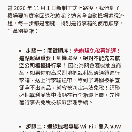
當 2026 年 11 月 1 日新制正式上路後，我們到了
機場要怎麼拿回退稅款呢？這套全自動機場退稅流
程，每一步都是關鍵，特別是行李箱的使用順序，
千萬別搞錯：
步驟一：關鍵順序！
先辦理免稅再託運！
這點超級重要！
到機場後，
絕對不能先去航
空公司櫃檯掛行李！
因為海關會隨機抽查商
品，如果你興高采烈地把戰利品通通鎖進行
李箱、送上行李輸送帶，等到了海關被抽查
卻拿不出商品，就會被判定無法免稅！請務
必把戰利品集中收納在行李箱最上層，先推
著行李去免稅檢驗區辦理手續。
步驟二：連線機場專屬 Wi-Fi，登入 VJW