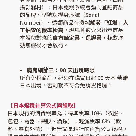
攝影器材），日本免稅系統會強制登記商品
的品牌、型號與機身序號（Serial
Number）。這類商品在機場
觸發「紅燈」人
工抽查的機率極高
，現場會被要求出示商品
本體與對應的
官方鑑定書、保證書
，核對序
號無誤後才會放行。
魔鬼細節三：90 天出境時限
所有免稅商品，必須在購買日起 90 天內 帶離
日本出境，否則就不符合免稅資格囉！
【日本退稅計算公式與領取】
日本現行的消費稅率為：標準稅率 10%（衣服、
包包、電器、藥妝、酒類）；輕減稅率 8%（飲
料、零食外帶）。但無論是現行的百貨公司退稅，