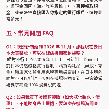
外幣現金回國，海外旅客最推！）、
直接領取現
金
，或是選擇
直接匯入你指定的銀行帳戶
，選擇非
常多元！
五、常見問題 FAQ
Q1：既然新制延到 2026 年 11 月，那我現在去日
本大買藥妝，可以在飯店拆開密封袋嗎？
絕對不行！
在 2026 年 11 月 1 日新制上路前，目
前日本仍然嚴格實行舊制。購買消耗品（藥妝、零
食）時店家依舊會用免稅專用袋密封。在日本境內
絕對不可以拆封，否則在機場被抽查到，是會被當
場要求補繳 10% 消費稅的喔！
Q2：如果我買了液體類藥妝（如大瓶化妝水、清
酒），不能隨身帶上飛機，要怎麼在機場海關查