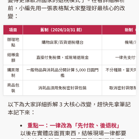
前，小編先用一張表格幫大家整理好最核心的改
變：
項目
舊制（2026/10/31 前）
新制（20
辦理地
購物店家/百貨退稅櫃台
機場/
點
結帳金
直接付免稅價，或現場退現金
一律先支付含稅
額
購買限
一般物品與消耗品分開計算 5,000 日圓門
不分種類，當天同一店
制
檻
商品包
消耗品須用免稅密封袋包裝
取消密封袋限制
裝
以下為大家詳細拆解 3 大核心改變，趕快先拿筆記
本記下來：
重點一：一律改為「先付款、後退稅」
以後在實體店面買東西，結帳現場一律都要