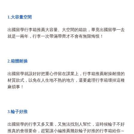
1.大容量空間
出國留學行李箱推薦大容量、大空間的箱款，畢竟出國留學一去
就是一兩年，行李一次帶滿帶齊才不會有無限悔恨！
2.箱體耐操
出國留學就該好好把重心停留在課業上，行李箱推薦耐操耐撞的
材質款式，以免在人生地不熟的地方，還要處理行李箱壞掉這種
麻煩事！
3.輪子好推
出國留學的行李又多又重，又無法找別人幫忙，這時候輪子不好
推真的會很要命，趕緊讓小編推薦幾款輪子好推的行李箱給你～