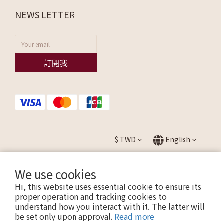
NEWS LETTER
訂閱我
$
TWD
English
We use cookies
Hi, this website uses essential cookie to ensure its
提醒您，我們不會以電話或簡訊方式通知變更付款方式。
proper operation and tracking cookies to
understand how you interact with it. The latter will
be set only upon approval.
Read more