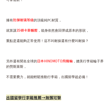
防彈玻璃等級
擁有
的頂級純PC材質，
35頓卡車輾壓
就算讓
，箱身依然會回彈成原本的形狀，
重點是還能夠正常使用！這不叫耐操還有什麼叫耐操？
日本HINOMOTO飛機輪
另外還有聞名全球的
，媲美行李箱輪子界
的勞斯萊斯，
不需要費力，就能輕鬆推動行李箱，出國留學超必備！
出國留學行李箱推薦→無懈可擊