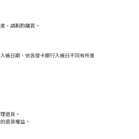
色差，請斟酌購買。
際入帳日期，依各發卡銀行入帳日不同有所差
辦理退貨。
您的退貨權益。