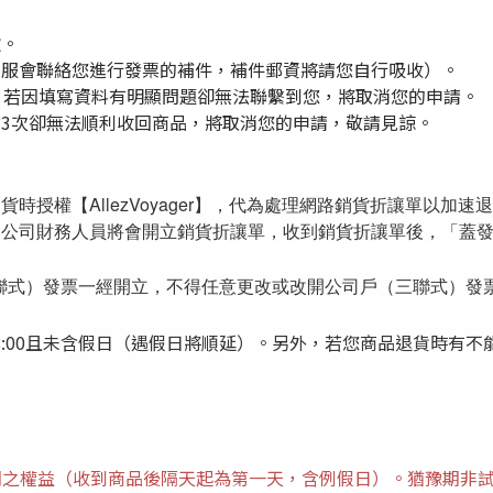
款。
客服會聯絡您進行發票的補件，補件郵資將請您自行吸收）。
，若因填寫資料有明顯問題卻無法聯繫到您，將取消您的申請。
3次卻無法順利收回商品，將取消您的申請，敬請見諒。
時授權【AllezVoyager】，代為處理網路銷貨折讓單以加速
本公司財務人員將會開立銷貨折讓單，收到銷貨折讓單後，「蓋
聯式）發票一經開立，不得任意更改或改開公司戶（三聯式）發
:00且未含假日
（
遇假日將順延
）。
另外，若您商品退貨時有不
期之權益（收到商品後隔天起為第一天，含例假日）。猶豫期非