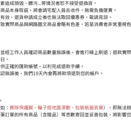
素造成損毀、髒污...等情況者恕不接受退換貨。
如商品本身瑕疵，將會請宅配人員去收件。無需負擔運費。
再有效，退貨申請成立後也無法取回優惠券，敬請見諒。
導致實際商品與網路圖文商品會略有色差，若是消費者非常重視
回並經工作人員確認商品數量無誤後，會進行線上刷退；退款實
帳日。
提供正確的匯款帳號，以利完成退款手續。
認無誤後，我們10天內會再將款項退到您的帳戶。
。
例如：
撕除保護膜、輪子經地面滾動、包裝紙箱丟棄
），即無法
此筆訂單的所有商品（含贈品）等悉數寄回並妥善包裝，將影響