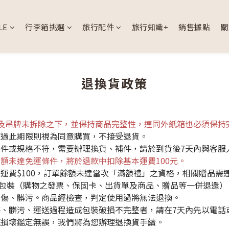
LE
行李箱挑選
旅行配件
旅行知識+
銷售據點
關
退換貨政策
及吊牌未拆除之下，並保持商品完整性，連同外紙箱也必須保持
超過此期限則視為同意購買，不接受退貨。
件或規格不符，需要辦理換貨、補件，請於到貨後7天內與客服
額未達免運條件，將於退款中扣除基本運費100元。
運費$100，訂單餘額未達當次「滿額禮」之資格，相關贈品需
整包裝（購物之發票、保固卡、出貨單及商品、贈品等一併退還）
刮傷、髒污。商品經檢查，判定使用過將無法退換。
髒污、運送過程造成包裝破損不完整者，請在7天內先以電話或 E
疵損壞鑑定無誤，我們將為您辦理退換貨手續。