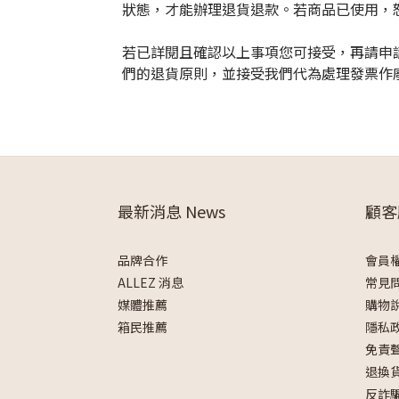
狀態，才能辦理退貨退款。若商品已使用，
若已詳閱且確認以上事項您可接受，再請申
們的退貨原則，並接受我們代為處理發票作
最新消息 News
顧客
品牌合作
會員
ALLEZ 消息
常見
媒體推薦
購物
箱民推薦
隱私
免責
退換
反詐