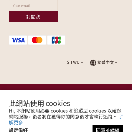
訂閱我
$
TWD
繁體中文
提醒您，我們不會以電話或簡訊方式通知變更付款方式。
此網站使用 cookies
Hi, 本網站使用必要 cookies 和追蹤型 cookies 以確保
Copyright © 2026 ALLEZ. All Rights Reserved.
網站服務，後者將在獲得你的同意後才會執行追蹤。
了
聯瑩國際股份有限公司 CO. LTD / 統一編號：27595665
解更多
設定偏好
同意並繼續