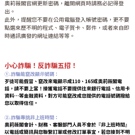
奧莉薇閣官網更新密碼，離開網頁時請務必記得登
出。
此外，提醒您不要在公用電腦登入帳號密碼，更不要
點選來歷不明的程式、電子賀卡、郵件，或者來自即
時通訊廣發的網址連結等等。
小心詐騙！反詐騙五招！
①.詐騙能竄改顯示號碼：
歹徒可能假冒、竄改來電顯示成110、165或奧莉薇閣電
話，請不要上當！接獲電話不要提供往來銀行電話、信用卡
資料…等金融資料，對方可能竄改成您提供的電話號碼撥給
您以取得信任。
②
.
詐騙專挑非上班時間：
奧莉薇閣會計、財務、客服部門人員不會於『非上班時間』
以電話或簡訊與您聯繫訂單或修改訂單事宜，若您接到不明