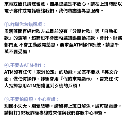
來電或簡訊請您留意。如果您還是不放心，請在上班時間以
電子郵件或電話聯絡我們，我們將盡速為您服務。
③
.
詐騙你勾錯選項：
奧莉薇閣官網付款方式目前沒有「分期付款」與「自動扣
款」的選項，超商也不會因勾選錯誤自動扣款。會計、財務
部門更 不會主動致電給您，要求至ATM操作系統，請您千
萬不要受騙！
④
.
不要去ATM操作：
ATM
沒有任何「取消設定」的功能，尤其不要以『英文介
面』做任何操作。詐騙會用『假的來電顯示』，冒充任 何
人指揮您用ATM把錢匯到歹徒的戶頭！
⑤
.
不要怕麻煩，小心查證：
別因小失大、別受恐嚇，請留待上班日解決。遇可疑電話，
請撥打165反詐騙專線或來信與我們客服中心聯繫。