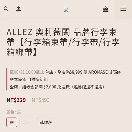
ALLEZ 奧莉薇閤 品牌行李束
帶【行李箱束帶/行李帶/行李
箱綁帶】
至
08/31 16:00
截止
全店，全店滿$8,999 贈 AROMASE 艾瑪絲
根本療癒 自然換新組
全店，結帳金額滿 $2,000 免運費（離島配送不適用）
NT$590
NT$329
顏色
: 銀
銀
深灰
藕然灰