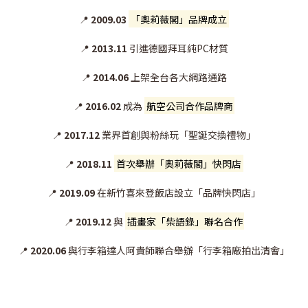
📍
2009.03
「奧莉薇閣」品牌成立
📍
2013.11
引進德國拜耳純PC材質
📍
2014.06
上架全台各大網路通路
📍
2016.02
成為
航空公司合作品牌商
📍
2017.12
業界首創與粉絲玩「聖誕交換禮物」
📍
2018.11
首次舉辦「奧莉薇閣」快閃店
📍
2019.09
在新竹喜來登飯店設立「品牌快閃店」
📍
2019.12
與
插畫家「柴語錄」聯名合作
📍
2020.06
與行李箱達人阿貴師聯合舉辦「行李箱廠拍出清會」