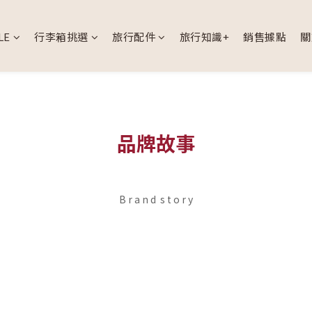
LE
行李箱挑選
旅行配件
旅行知識+
銷售據點
關
品牌故事
B r a n d s t o r y