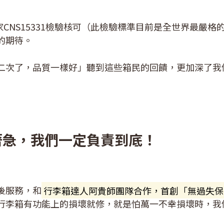
家
CNS15331
檢驗核可（此檢驗標準目前是全世界最嚴格
的期待。
二次了，品質一樣好」聽到這些箱民的回饋，更加深了我
著急，我們一定負責到底！
後服務，和
行李箱達人阿貴師團隊合作，首創「無過失保
行李箱有功能上的損壞就修，就是怕萬一不幸損壞時，我