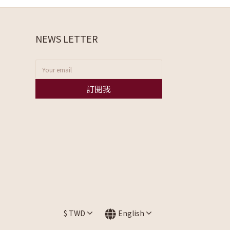
NEWS LETTER
訂閱我
$
TWD
English