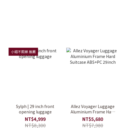
小姐不熙娣 推薦
Sylph | 29 inch front
Allez Voyager Luggage
opening luggage
Aluminium Frame Hard
Suitcase ABS+PC 29inch
NT$4,999
NT$5,680
NT$8,300
NT$7,980