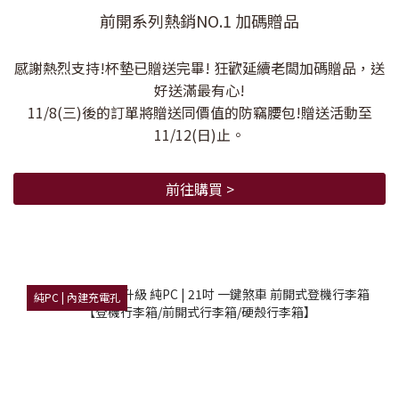
前開系列熱銷NO.1 加碼贈品
感謝熱烈支持!杯墊已贈送完畢! 狂歡延續老闆加碼贈品，送
好送滿最有心!
11/8(三)後的訂單將贈送同價值的防竊腰包!贈送活動至
11/12(日)止。
前往購買 >
純PC | 內建充電孔