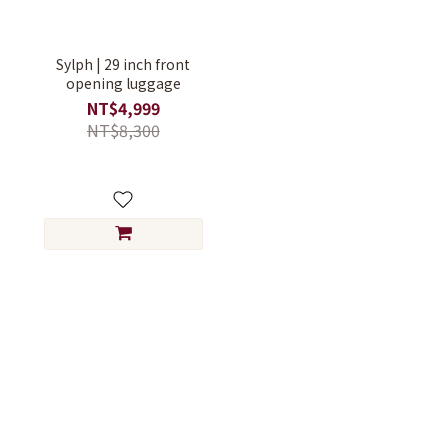
Sylph | 29 inch front
opening luggage
NT$4,999
NT$8,300