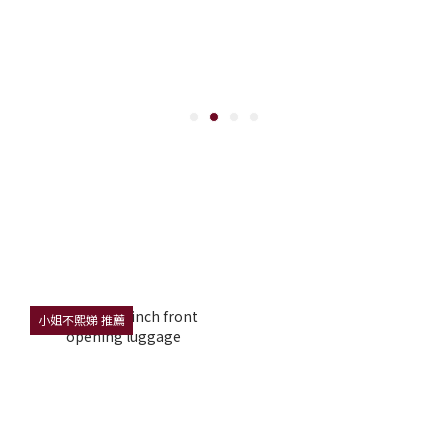
小姐不熙娣 推薦