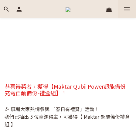
恭喜得獎者，獲得【Maktar Qubii Power超能備份
充電自動備份-禮盒組】！
🎉 感謝大家熱情參與 「春日有禮賞」活動！
我們已抽出 5 位幸運得主，可獲得【 Maktar 超能備份禮盒
組 】