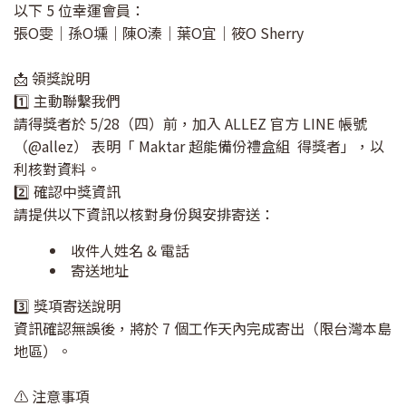
以下 5 位幸運會員：
張O雯｜孫O壎｜陳O溱｜葉O宜｜筱O Sherry
📩 領獎說明
1️⃣ 主動聯繫我們
請得獎者於 5/28（四）前，加入 ALLEZ 官方 LINE 帳號
（@allez） 表明「 Maktar 超能備份禮盒組 得獎者」，以
利核對資料。
2️⃣ 確認中獎資訊
請提供以下資訊以核對身份與安排寄送：
收件人姓名 & 電話
寄送地址
3️⃣ 獎項寄送說明
資訊確認無誤後，將於 7 個工作天內完成寄出（限台灣本島
地區）。
⚠️ 注意事項