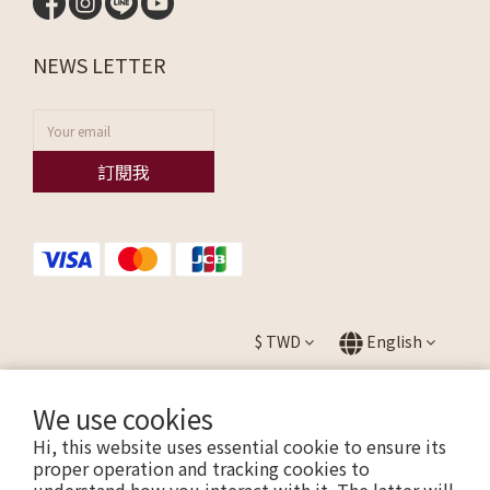
NEWS LETTER
訂閱我
$
TWD
English
We use cookies
Hi, this website uses essential cookie to ensure its
提醒您，我們不會以電話或簡訊方式通知變更付款方式。
proper operation and tracking cookies to