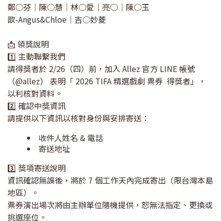
鄭○芬｜陳○慧｜林○愛｜亮○｜陳○玉
歆-Angus&Chloe｜吉○妙菱
📩 領獎說明
1️⃣ 主動聯繫我們
請得獎者於 2/26（四）前，加入 Allez 官方 LINE 帳號
（@allez） 表明「 2026 TIFA 精選戲劇 票券 得獎者」，
以利核對資料。
2️⃣ 確認中獎資訊
請提供以下資訊以核對身份與安排寄送：
收件人姓名 & 電話
寄送地址
3️⃣ 獎項寄送說明
資訊確認無誤後，將於 7 個工作天內完成寄出（限台灣本島
地區）。
票券演出場次將由主辦單位隨機提供，恕無法指定、更換或
挑選座位。