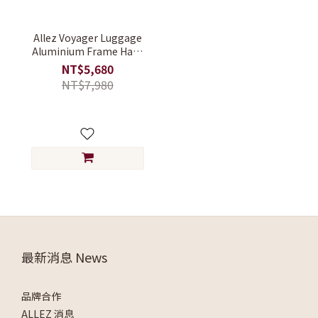
Allez Voyager Luggage
Aluminium Frame Hard
Suitcase ABS+PC 29inch
NT$5,680
NT$7,980
最新消息 News
品牌合作
ALLEZ 消息