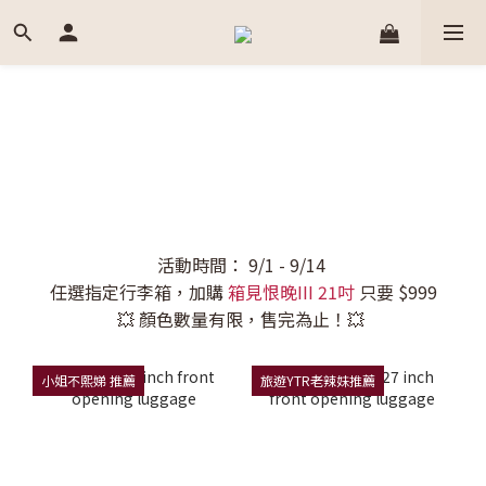
活動時間： 9/1 - 9/14
任選指定行李箱，加購
箱見恨晚III 21吋
只要 $999
💥 顏色數量有限，售完為止！💥
小姐不熙娣 推薦
旅遊YTR老辣妹推薦