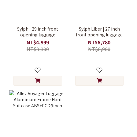
Sylph | 29 inch front
Sylph Liber | 27 inch
opening luggage
front opening luggage
NT$4,999
NT$6,780
NT$8,300
NT$8,900