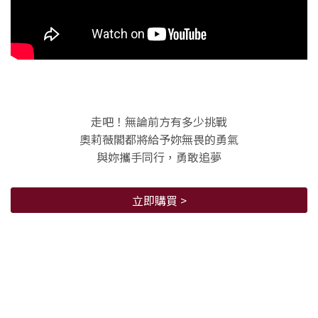
走吧！無論前方有多少挑戰
奧莉薇閣都將給予妳無畏的勇氣
與妳攜手同行，勇敢追夢
立即購買 >