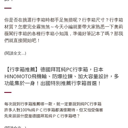
你是否在挑選行李箱時都手足無措呢？行李箱尺寸？行李箱
材質？怎麼完全霧煞煞～今天小編就要帶大家熟悉一下奧莉
薇閣行李箱的各種行李箱小知識，準備好筆記本了嗎？那我
們就直接開始吧！
(閱讀全文...)
【行李箱推薦】德國拜耳純PC行李箱，日本
HINOMOTO飛機輪、防爆拉鍊、加大容量設計，多
功能集於一身！出國特別推薦行李箱首選！
每次說到行李箱推薦哪一款，就一定要說到純PC行李箱
許多人對100%純ＰＣ行李箱都滿懷期待，但又怕受傷害
先來談談什麼是德國拜耳純ＰＣ行李箱吧？
(閱讀全文...)