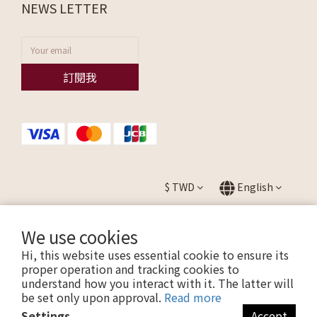
NEWS LETTER
訂閱我
$
TWD
English
We use cookies
Hi, this website uses essential cookie to ensure its
提醒您，我們不會以電話或簡訊方式通知變更付款方式。
proper operation and tracking cookies to
understand how you interact with it. The latter will
be set only upon approval.
Read more
Copyright © 2026 ALLEZ. All Rights Reserved.
Settings
Accept