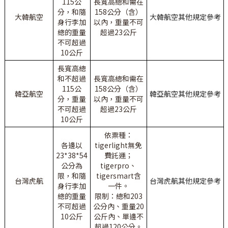
115公
長寬高總和需在
分，和隨
158公分（含）
大韓航空
大韓航空其他規定參考
身行李加
以內，重量不可
總的重量
超過23公斤
不可超過
10公斤
長寬高總
和不超過
長寬高總和需在
115公
158公分（含）
韓亞航空
韓亞航空其他規定參考
分，重量
以內，重量不可
不可超過
超過23公斤
10公斤
依票種：
各邊以
tigerlight無免
23*38*54
費託運；
公分為
tigerpro、
限，和隨
tigersmart含
台灣虎航
台灣虎航其他規定參考
身行李加
一件。
總的重量
限制：總和203
不可超過
公分內、重量20
10公斤
公斤內、單邊不
超過120公分。