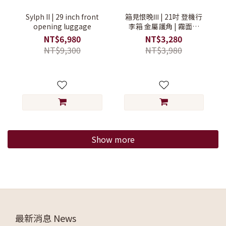
Sylph II | 29 inch front
箱見恨晚Ⅲ | 21吋 登機行
opening luggage
李箱 金屬護角 | 霧面款
【登機行李箱/旅行箱/硬殼
NT$6,980
NT$3,280
行李箱】
NT$9,300
NT$3,980
Show more
最新消息 News