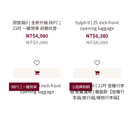
掀旅箱II | 全新升級 純PC |
Sylph II | 25 inch front
21吋 一鍵煞車 前開式登機
opening luggage
行李箱【登機行李箱/前開
NT$4,980
NT$6,380
式行李箱/硬殼行李箱】
NT$7,300
NT$8,300
純PC | 一鍵煞車
🥇經典熱銷