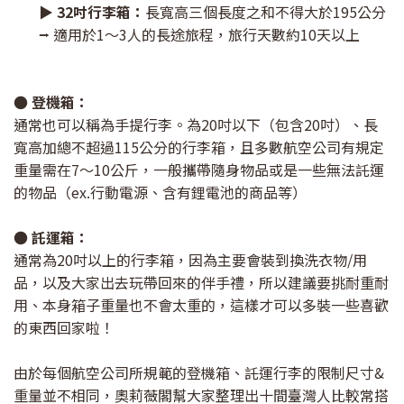
▶ 32吋行李箱：
長寬高三個長度之和不得大於195公分
⭢ 適用於1～3人的長途旅程，旅行天數約10天以上
● 登機箱：
通常也可以稱為手提行李。為20吋以下（包含20吋）、長
寬高加總不超過115公分的行李箱，且多數航空公司有規定
重量需在7～10公斤，一般攜帶隨身物品或是一些無法託運
的物品（ex.行動電源、含有鋰電池的商品等）
● 託運箱：
通常為20吋以上的行李箱，因為主要會裝到換洗衣物/用
品，以及大家出去玩帶回來的伴手禮，所以建議要挑耐重耐
用、本身箱子重量也不會太重的，這樣才可以多裝一些喜歡
的東西回家啦！
由於每個航空公司所規範的登機箱、託運行李的限制尺寸&
重量並不相同，奧莉薇閣幫大家整理出十間臺灣人比較常搭