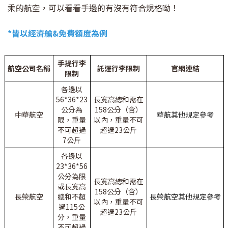
乘的航空，可以看看手邊的有沒有符合規格呦！
*皆以經濟艙&免費額度為例
手提行李
航空公司名稱
託運行李限制
官網連結
限制
各邊以
56*36*23
長寬高總和需在
公分為
158公分（含）
中華航空
華航其他規定參考
限，重量
以內，重量不可
不可超過
超過23公斤
7公斤
各邊以
23*36*56
公分為限
長寬高總和需在
或長寬高
158公分（含）
長榮航空
總和不超
長榮航空其他規定參考
以內，重量不可
過115公
超過23公斤
分，重量
不可超過