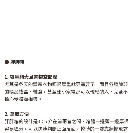
●
胖胖箱
1. 容量夠大且置物空間深
尤其是冬天的禦寒衣物都很厚重就更需要了！而且各種脆弱
的精品禮盒、鞋盒，甚至連小家電都可以輕鬆裝入，完全不
擔心受擠壓損壞。
2. 拿取方便
胖胖箱的設計是3：7介在前兩者之間，箱體一邊薄一邊厚很
容易區分，可以快速判斷正面反面，較薄的一邊靠牆擺放就