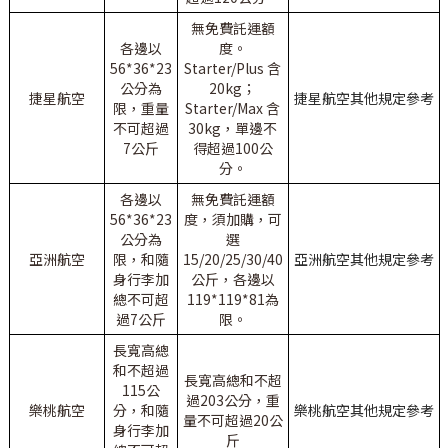
無免費託運額
各邊以
度。
56*36*23
Starter/Plus 含
公分為
20kg；
捷星航空
捷星航空其他規定參考
限，重量
Starter/Max 含
不可超過
30kg，單邊不
7公斤
得超過100公
分。
各邊以
無免費託運額
56*36*23
度，須加購，可
公分為
選
亞洲航空
限，和隨
15/20/25/30/40
亞洲航空其他規定參考
身行李加
公斤，各邊以
總不可超
119*119*81為
過7公斤
限。
長寬高總
和不超過
長寬高總和不超
115公
過203公分，重
樂桃航空
分，和隨
樂桃航空其他規定參考
量不可超過20公
身行李加
斤