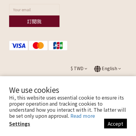
訂閱我
$
TWD
English
We use cookies
Hi, this website uses essential cookie to ensure its
提醒您，我們不會以電話或簡訊方式通知變更付款方式。
proper operation and tracking cookies to
understand how you interact with it. The latter will
be set only upon approval.
Read more
Copyright © 2026 ALLEZ. All Rights Reserved.
Settings
Accept
聯瑩國際股份有限公司 CO. LTD / 統一編號：27595665