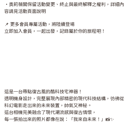
・奧莉薇閣保留活動變更、終止與最終解釋之權利，詳細內
容請見活動頁面說明
📌 更多會員專屬活動，將陸續登場
立即加入會員，一起出發，記錄屬於你的旅程吧！
這是一台帶點復古風的酷科技宅神器！
透明機身設計，完整展現內部精密的現代科技結構，彷彿從
科幻電影走出來的未來裝置，帥氣又神秘。
這台相機完美融合了現代潮流感與復古情懷，
每一張拍出來的照片都像在說：「我來自未來！」📸✨