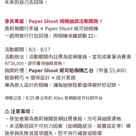
未來的自己去回味。
會員專屬｜Paper Shoot 相機抽獎活動開跑！
奧莉薇閣行李箱 ✕ Paper Shoot 紙可拍相機
一起用旅行打包回憶，用相機收藏感動 🎞✨
活動期間｜8/1 - 8/17
活動辦法｜活動期間內註冊為官網會員，並完成單筆消費滿
NT$8,000，即可獲得抽獎資格！
抽獎好禮｜
Paper Shoot 紙可拍相機乙台
（市值 $5,400）
極致輕巧 ✕ 環保設計 ✕ 底片質感
專為旅人設計的相機，讓每趟旅程都值得被好好記錄。
得獎公告｜8/25 將公布於 Allez 官網與官方社群平台
⚠️ 注意事項：
・參加者需為奧莉薇閣官網註冊會員，方可具抽獎資格
・本活動若因不可抗力因素（如網路狀況、裝置設定等）導
致參與失敗或獎項遺失，恕不另行補發或賠償