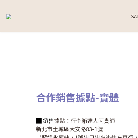
SA
合作銷售據點-實體
█ 銷售
據點：行李箱達人阿貴師
新北市土城區大安路83-1號
（藍線永寧站，1號出口出來後往右直行