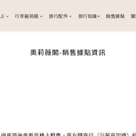
LE
行李箱挑選
旅行配件
旅行知識+
銷售據點
關
奧莉薇閣-銷售據點資訊
，過馬路後會看見
格上租車
，再右轉直行（沿著高架橋）約