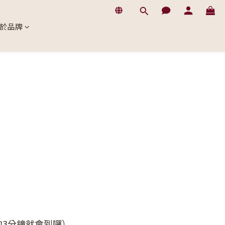
於品牌
3分鐘就會到囉）