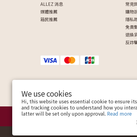
ALLEZ 消息
常見
媒體推薦
購物
箱民推薦
隱私
免責
退換
反詐
We use cookies
Hi, this website uses essential cookie to ensure it
and tracking cookies to understand how you intera
latter will be set only upon approval.
Read more