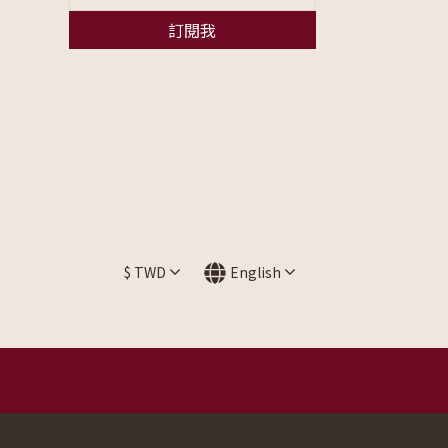
訂閱我
$
TWD
English