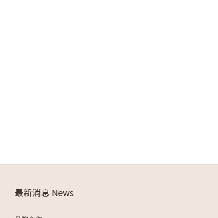
最新消息 News