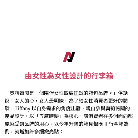
由女性為女性設計的行李箱
「奧莉薇閣是一個陪伴女性四處征戰的箱包品牌。」俗話
說：女人的心，女人最明瞭。為了給女性消費者更好的體
驗，Tiffany 以自身需求的角度出發，親自參與奧莉薇閣的
產品設計，以「五感體驗」為核心，讓消費者在多個面向都
能感受到品牌的用心。以今年升級的箱見恨晚 II 行李箱為
例，就增加許多細緻亮點：