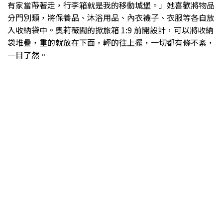
有家當帶著走，行李箱就是我的移動城堡。」她喜歡將物品
分門別類，將保養品、沐浴用品、內衣襪子、衣服等各自放
入收納袋中。奧莉薇閣的掀旅箱 1:9 前開設計，可以將收納
袋堆疊，重的就放在下面，輕的往上擺，一切都有條不紊，
一目了然。