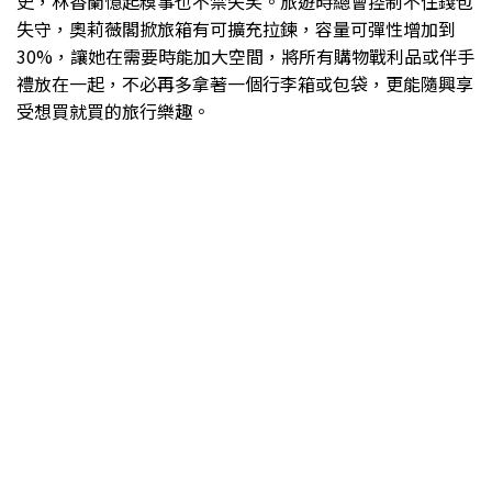
史，林香蘭憶起糗事也不禁失笑。旅遊時總會控制不住錢包
失守，奧莉薇閣掀旅箱有可擴充拉鍊，容量可彈性增加到
30%，讓她在需要時能加大空間，將所有購物戰利品或伴手
禮放在一起，不必再多拿著一個行李箱或包袋，更能隨興享
受想買就買的旅行樂趣。