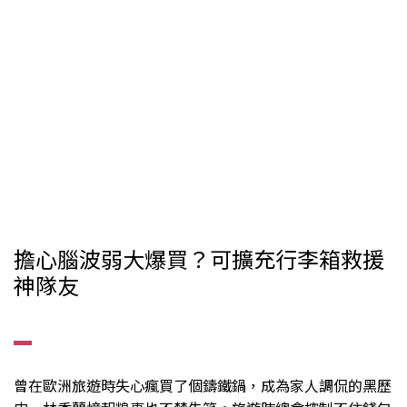
擔心腦波弱大爆買？可擴充行李箱救援
神隊友
▂
曾在歐洲旅遊時失心瘋買了個鑄鐵鍋，成為家人調侃的黑歷