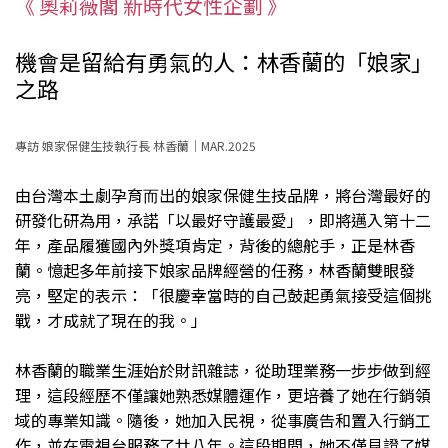
《 奧莉薇閣 新時代女性企劃 》
機會是留給有勇氣的人：林香蘭的「娘家」
之路
專訪 娘家保健生技執行長 林香蘭｜MAR.2025
由台灣本土劇孕育⽽出的娘家保健⽣技品牌，將台灣最好的
研發化研為用，𠄘諾「以最好守護最愛」，即將邁入第十二
年，產品履獲國內外獎項肯定，背後的總舵手，正是林香
蘭。憶起多年前接下娘家品牌經營的任務，林香蘭雙眼發
亮，堅定的表示：「很慶幸當時的自己鼓起勇氣接受這個挑
戰，才成就了現在的我。」
林香蘭的職業生涯始於財訊雜誌，從助理業務一步步做到經
理，這段經歷不僅讓她熟悉媒體運作，更培養了她在行銷領
域的專業知識。隨後，她加入民視，從事廣告和置入行銷工
作，並在電視台服務了廿八年。這段期間，她不僅見證了媒