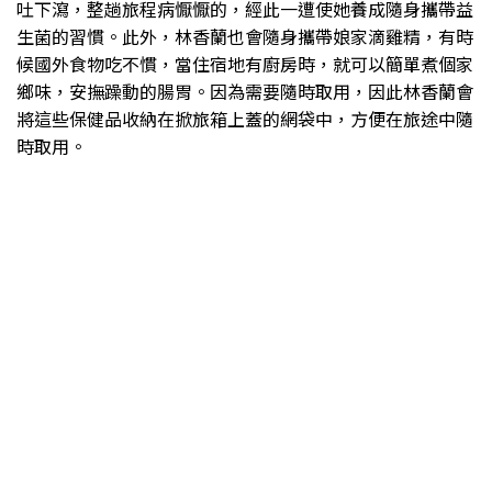
吐下瀉，整趟旅程病懨懨的，經此一遭使她養成隨身攜帶益
生菌的習慣。此外，林香蘭也會隨身攜帶娘家滴雞精，有時
候國外食物吃不慣，當住宿地有廚房時，就可以簡單煮個家
鄉味，安撫躁動的腸胃。因為需要隨時取用，因此林香蘭會
將這些保健品收納在掀旅箱上蓋的網袋中，方便在旅途中隨
時取用。