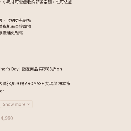
、小尺寸可套疊收納節省空間，也可依旅
展，收納更有餘裕
體與地面直接摩擦
讓搬運更輕鬆
ther's Day | 指定商品 再享88折 on
滿$8,999 贈 AROMASE 艾瑪絲 根本療
er
Show more
4,980