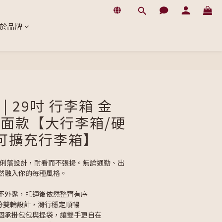
於品牌
BUY NOW
| 29吋 行李箱 金
 霧面款【大行李箱/硬
可擴充行李箱】
好處的俐落設計，耐看而不張揚。無論通勤、出
然融入你的每種風格。
不外露，托運後依然整齊有序
公分雙輪設計，滑行穩定順暢
固承掛包包與提袋，讓雙手更自在