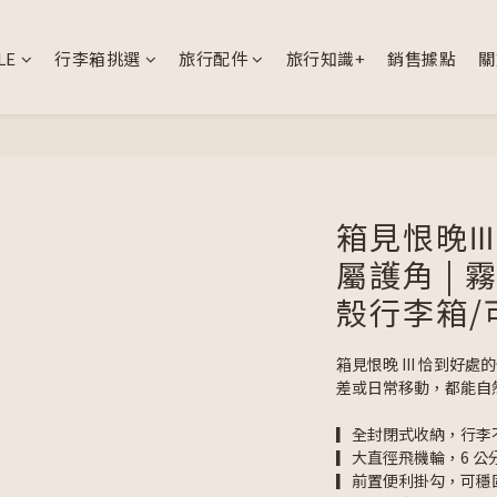
LE
行李箱挑選
旅行配件
旅行知識+
銷售據點
關
箱見恨晚Ⅲ 
屬護角 |
殼行李箱/
箱見恨晚 III 恰到
差或日常移動，都能自
▎全封閉式收納，行李
▎大直徑飛機輪，6 
▎前置便利掛勾，可穩