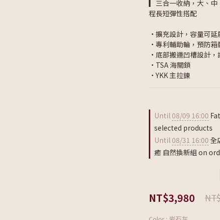
▎三合一收納，大、中
程長短彈性搭配
•擴充設計，容量可延
•專利輔助輪，預防箱
•底部搬運凹槽設計，
•TSA 海關鎖
•YKK 主拉鍊
Until
08/09 16:00
Fa
selected products
Until
08/31 16:00
全店
癒 自然換新組 on ord
NT$3,980
NT$
Color
: 岩石灰