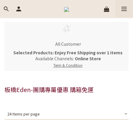
All Customer
Selected Products: Enjoy Free Shipping over 1 items
Available Channels:
Online Store
Term & Condition
板橋Eden-團購專屬優惠 購箱免運
24 Items per page