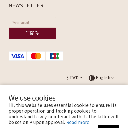
NEWS LETTER
訂閱我
$
TWD
English
We use cookies
Hi, this website uses essential cookie to ensure its
提醒您，我們不會以電話或簡訊方式通知變更付款方式。
proper operation and tracking cookies to
understand how you interact with it. The latter will
be set only upon approval.
Read more
Copyright © 2026 ALLEZ. All Rights Reserved.