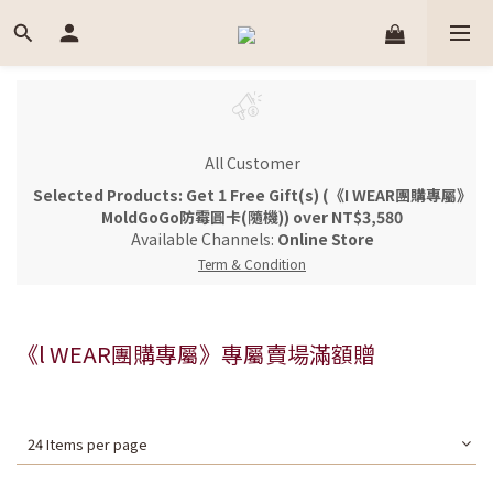
All Customer
Selected Products: Get 1 Free Gift(s) (《I WEAR團購專屬》
MoldGoGo防霉圓卡(隨機)) over NT$3,580
Available Channels:
Online Store
Term & Condition
《l WEAR團購專屬》專屬賣場滿額贈
24 Items per page