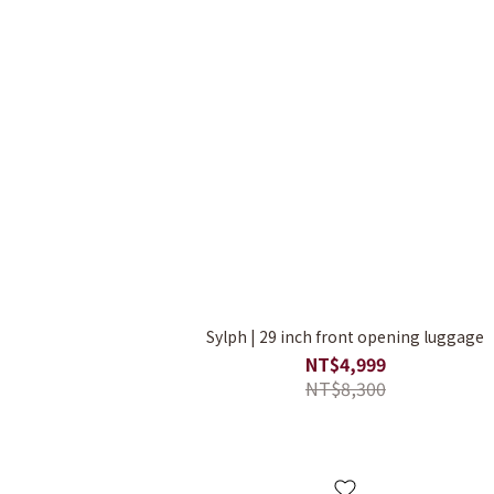
Sylph | 29 inch front opening luggage
NT$4,999
NT$8,300