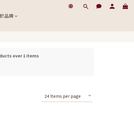
於品牌
ducts over 1 items
24 Items per page