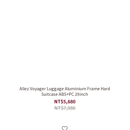
Allez Voyager Luggage Aluminium Frame Hard
Suitcase ABS+PC 29inch
NT$5,680
NT$7,980