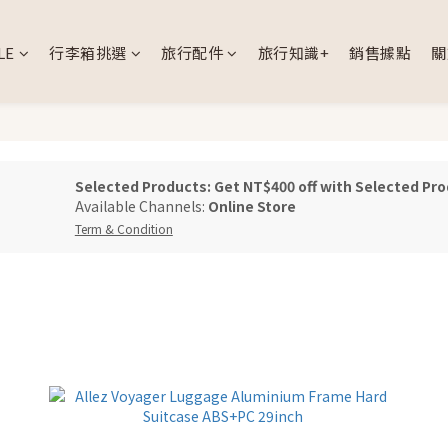
LE
行李箱挑選
旅行配件
旅行知識+
銷售據點
關
Selected Products: Get NT$400 off with Selected Pro
Available Channels:
Online Store
Term & Condition