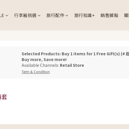
LE
行李箱挑選
旅行配件
旅行知識+
銷售據點
關
Selected Products: Buy 1 items for 1 Free Gif
Buy more, Save more!
Available Channels:
Retail Store
Term & Condition
箱套