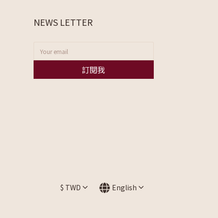
NEWS LETTER
訂閱我
$
TWD
English