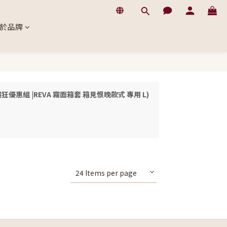
於品牌
t(s) (# 超狂優惠組 |REVA 霧面箱套 箱見恨晚款式 專用 L)
24 Items per page