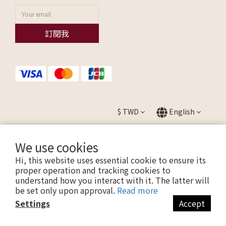
訂閱我
$
TWD
English
We use cookies
Hi, this website uses essential cookie to ensure its
提醒您，我們不會以電話或簡訊方式通知變更付款方式。
proper operation and tracking cookies to
understand how you interact with it. The latter will
be set only upon approval.
Read more
Copyright © 2026 ALLEZ. All Rights Reserved.
Settings
Accept
聯瑩國際股份有限公司 CO. LTD / 統一編號：27595665
0
items selected