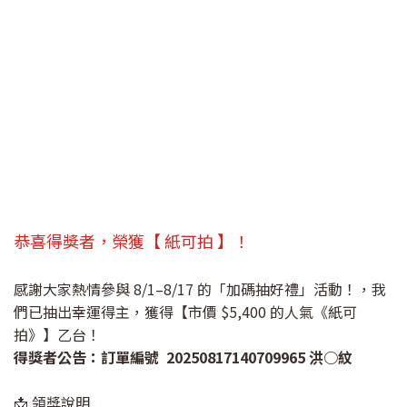
恭喜得獎者，榮獲【 紙可拍 】！
感謝大家熱情參與 8/1–8/17 的「加碼抽好禮」活動！，我
們已抽出幸運得主，獲得【市價 $5,400 的人氣《紙可
拍》】乙台！
得獎者公告：訂單編號 20250817140709965 洪○紋
📩 領獎說明