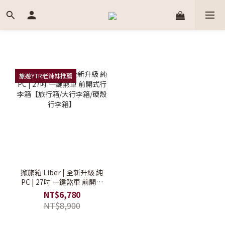
旅遊YTR老辣妹推薦
掀旅箱 Liber | 全新升級 純
PC | 27吋 一鍵煞車 前開式
行李箱【旅行箱/大行李箱/
NT$6,780
硬殼行李箱】
NT$8,900