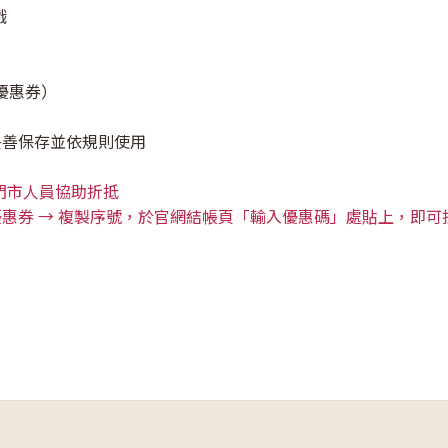
戲
優惠券）
請妥善保存並依規則使用
門市人員協助折抵
中獎優惠券 → 複製序號，於官網結帳頁「輸入優惠碼」處貼上，即可