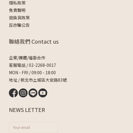
隱私政策
免責聲明
退換貨政策
反詐騙公告
聯絡我們 Contact us
企業/團體/福委合作
客服電話 /
02-2268-0017
MON - FRI / 09:00 - 18:00
地址 / 新北市土城區大安路83號
NEWS LETTER