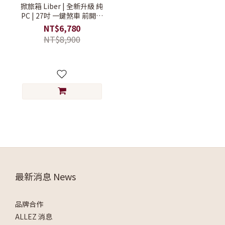
掀旅箱 Liber | 全新升級 純
PC | 27吋 一鍵煞車 前開式
行李箱【旅行箱/大行李箱/
NT$6,780
硬殼行李箱】
NT$8,900
最新消息 News
品牌合作
ALLEZ 消息