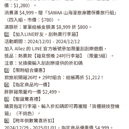
價：$1,280）。
消費滿 $4,999，贈「SAWAA 山海漫旅身體保養旅行組」
（四入組，市價：$780）。
滿額折：單筆結帳金額滿 $8,999 折 $800。
2️⃣ 【加入LINE好友，刮熱賣行李箱】
活動期間：2024/12/01 - 2024/12/12
加入 Allez 的 LINE 官方帳號參加限量刮刮樂遊戲，
獎品：熱賣款【箱見恨晚 24吋行李箱】（限量5組）。
注意：兌換需輸入刮刮樂提供的折扣碼
3️⃣ 【限時組合優惠】
掀旅前開箱26吋 + 29吋組合：結帳再折 $1,212！
4️⃣ 【指定商品均一價】
胖胖箱限量均一價 $2,499。
5️⃣ 【聖誕驚喜禮】
購買指定行李箱，輸入折扣碼即可再獲贈「貨櫃競技登機
箱」（不挑色）。
6️⃣ 【跨年倒數驚喜折扣】
2024/12/29 - 2025/01/01，指定商品優惠價 $4,999。