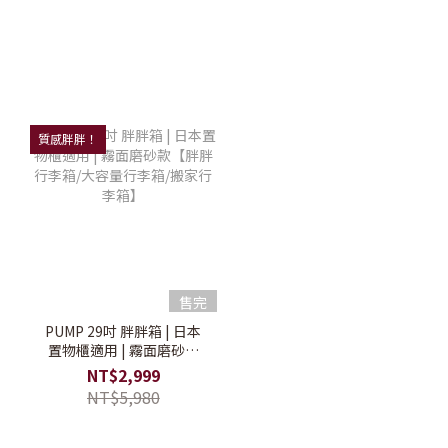
質感胖胖！
售完
PUMP 29吋 胖胖箱 | 日本
置物櫃適用 | 霧面磨砂款
【胖胖行李箱/大容量行李
NT$2,999
箱/搬家行李箱】
NT$5,980