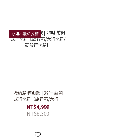
小姐不熙娣 推薦
掀旅箱 經典款 | 29吋 前開
式行李箱【旅行箱/大行李
箱/硬殼行李箱】
NT$4,999
NT$8,300