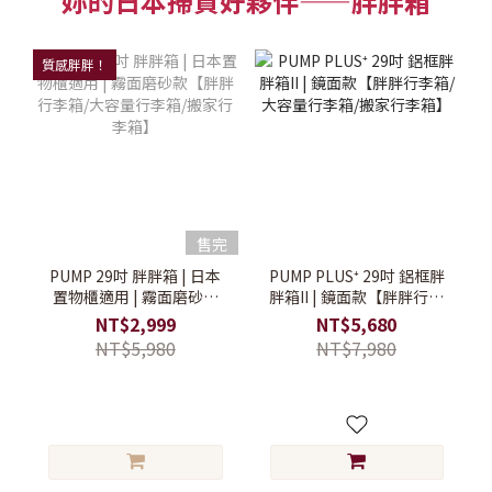
妳的日本掃貨好夥伴——胖胖箱
質感胖胖！
售完
PUMP 29吋 胖胖箱 | 日本
PUMP PLUS⁺ 29吋 鋁框胖
置物櫃適用 | 霧面磨砂款
胖箱II | 鏡面款【胖胖行李
【胖胖行李箱/大容量行李
箱/大容量行李箱/搬家行李
NT$2,999
NT$5,680
箱/搬家行李箱】
箱】
NT$5,980
NT$7,980