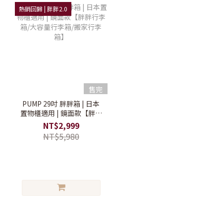
熱銷回歸 | 胖胖2.0
售完
PUMP 29吋 胖胖箱 | 日本
置物櫃適用 | 鏡面款【胖胖
行李箱/大容量行李箱/搬家
NT$2,999
行李箱】
NT$5,980