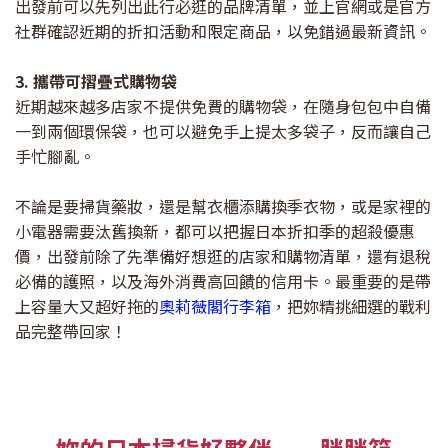
出發前可以先列出此行必逛的品牌清單，並上官網或是官方
社群確認近期的折扣活動和限定商品，以免錯過最新資訊。
3. 攜帶可摺疊式購物袋
近期越來越多店家不提供免費的購物袋，在隨身包包中自備
一到兩個環保袋，也可以避免手上提太多袋子，反而讓自己
手忙腳亂。
不論是要掃貨藥妝，還是幫衣櫃添購換季衣物，或是家裡的
小電器需要汰舊換新，都可以把握日本折扣季的超殺優惠
價，出發前除了先準備好想逛的店家和購物清單，還有退稅
必備的護照，以及海外消費高回饋的信用卡。最重要的是帶
上容量大又超好拖的
奧莉薇閣行李箱
，把妳精挑細選的戰利
品完整帶回家！