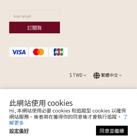
訂閱我
$
TWD
繁體中文
此網站使用 cookies
提醒您，我們不會以電話或簡訊方式通知變更付款方式。
Hi, 本網站使用必要 cookies 和追蹤型 cookies 以確保
網站服務，後者將在獲得你的同意後才會執行追蹤。
了
解更多
Copyright © 2026 ALLEZ. All Rights Reserved.
設定偏好
同意並繼續
聯瑩國際股份有限公司 CO. LTD / 統一編號：27595665