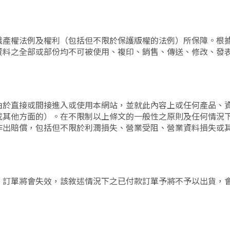
識產權法例及權利（包括但不限於保護版權的法例）所保障。根
資料之全部或部份均不可被使用、複印、銷售、傳送、修改、發
由於直接或間接進入或使用本網站，並就此內容上或任何產品、
或其他方面的）。在不限制以上條文的一般性之原則及任何情況
作出賠償，包括但不限於利潤損失、營業受阻、營業資料損失或
，訂單將會失效，該敘述情況下之已付款訂單予將不予以出貨，