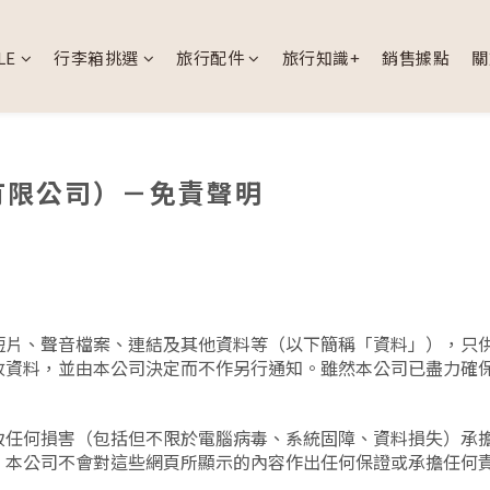
LE
行李箱挑選
旅行配件
旅行知識+
銷售據點
關
有限公司）－免責聲明
短片、聲音檔案、連結及其他資料等（以下簡稱「資料」），只
改資料，並由本公司決定而不作另行通知。雖然本公司已盡力確
致任何損害（包括但不限於電腦病毒、系統固障、資料損失）承
。本公司不會對這些網頁所顯示的內容作出任何保證或承擔任何