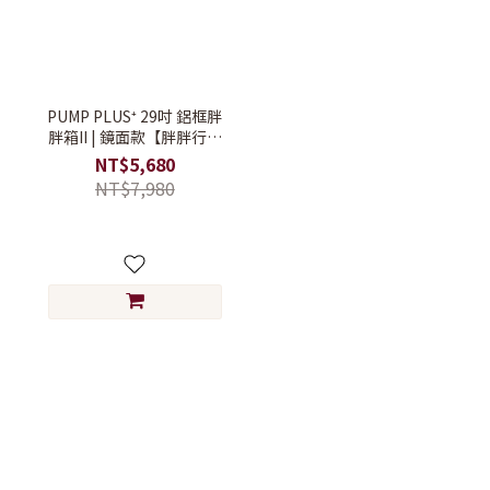
PUMP PLUS⁺ 29吋 鋁框胖
胖箱II | 鏡面款【胖胖行李
箱/大容量行李箱/搬家行李
NT$5,680
箱】
NT$7,980