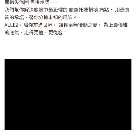
無過失保固 售後承諾——
我們幫你解決旅途中最恐懼的 航空托運損壞 痛點， 用最實
質的承諾，替你分擔未知的風險。
ALLEZ，陪你前進世界， 讓你毫無後顧之憂， 帶上最優雅
的底氣，走得更遠、更從容。