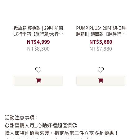
掀旅箱 經典款 | 29吋 前開
PUMP PLUS⁺ 29吋 鋁框胖
式行李箱【旅行箱/大行李
胖箱II | 鏡面款【胖胖行李
箱/硬殼行李箱】
箱/大容量行李箱/搬家行李
NT$4,999
NT$5,680
箱】
NT$8,300
NT$7,980
活動注意事項：
💞甜蜜情人月_心動好禮超值價💞
情人節特別優惠來襲，指定品第二件立享 6折 優惠！