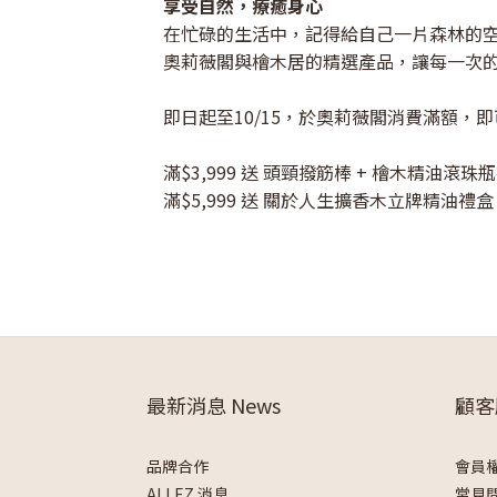
享受自然，療癒身心
在忙碌的生活中，記得給自己一片森林的
奧莉薇閣與檜木居的精選產品，讓每一次
即日起至10/15，於奧莉薇閣消費滿額
滿$3,999 送 頭頸撥筋棒 + 檜木精油滾珠
滿$5,999 送 關於人生擴香木立牌精油禮盒（
最新消息 News
顧客
品牌合作
會員
ALLEZ 消息
常見