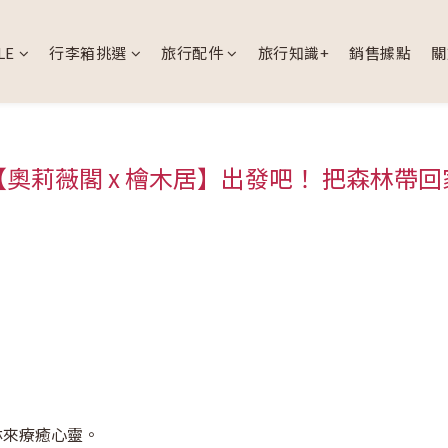
LE
行李箱挑選
旅行配件
旅行知識+
銷售據點
關
【奧莉薇閣 x 檜木居】出發吧！ 把森林帶回
林來療癒心靈。