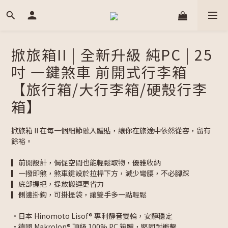
掀旅箱II | 全新升級 純PC | 25
吋 一鍵煞車 前開式行李箱
【旅行箱/大行李箱/硬殼行李
箱】
掀旅箱 II 在每一個細節融入體貼，讓你在旅途中依然從容，留有
餘裕。
▎前開設計，侷促空間也能輕鬆取物，優雅收納
▎一撥即煞，煞車鍵設於拉桿下方，減少彎腰，不必腳踩
▎底部握把，提放搬運更省力
▎側邊掛鈎，可掛提袋，讓雙手多一點輕鬆
•日本 Hinomoto Lisof® 專利靜音雙輪，安靜穩定
•德國 Makrolon® 頂級 100% PC 箱體，堅固耐衝擊