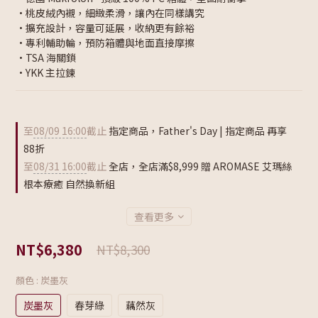
•桃皮絨內襯，細緻柔滑，讓內在同樣講究
•擴充設計，容量可延展，收納更有餘裕
•專利輔助輪，預防箱體與地面直接摩擦 
•TSA 海關鎖
•YKK 主拉鍊
至
08/09 16:00
截止
指定商品，Father's Day | 指定商品 再享
88折
至
08/31 16:00
截止
全店，全店滿$8,999 贈 AROMASE 艾瑪絲
根本療癒 自然換新組
查看更多
NT$6,380
NT$8,300
顏色
: 炭墨灰
炭墨灰
春芽綠
藕然灰