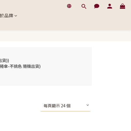
於品牌
貨))
量蛋捲傘-不挑色 隨機出貨)
每頁顯示 24 個