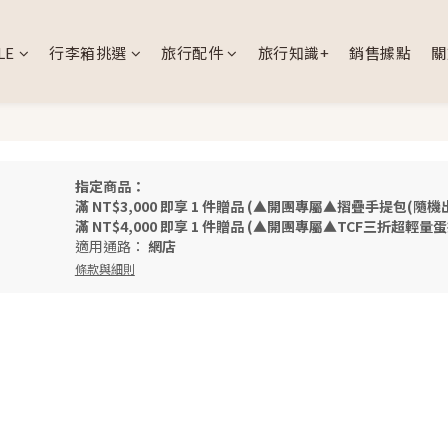
LE
行李箱挑選
旅行配件
旅行知識+
銷售據點
關
指定商品：
滿 NT$3,000 即享 1 件贈品 (▲開團專屬▲摺疊手提包(隨機出
滿 NT$4,000 即享 1 件贈品 (▲開團專屬▲TCF三折超輕
適用通路：
網店
條款與細則