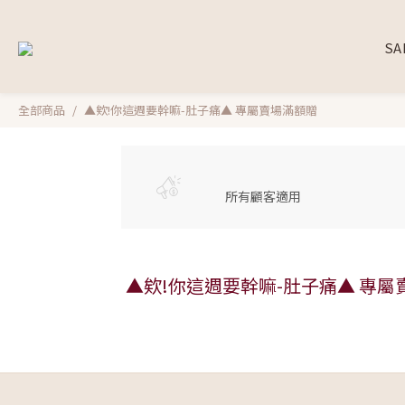
SA
全部商品
▲欸!你這週要幹嘛-肚子痛▲ 專屬賣場滿額贈
所有顧客適用
▲欸!你這週要幹嘛-肚子痛▲ 專屬