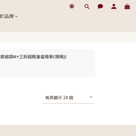
於品牌
捲式壓縮袋M+三折超輕量蛋捲傘(隨機))
每頁顯示 24 個