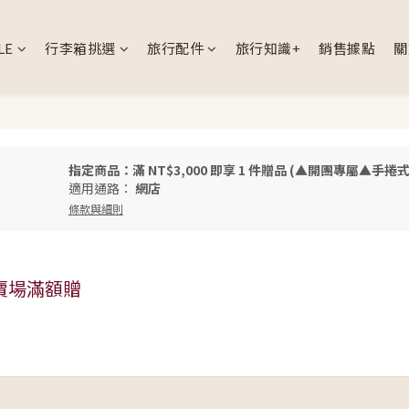
LE
行李箱挑選
旅行配件
旅行知識+
銷售據點
關
指定商品：滿 NT$3,000 即享 1 件贈品 (▲開團專屬▲手
適用通路：
網店
條款與細則
賣場滿額贈