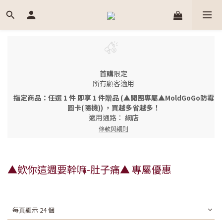
首購
限定
所有顧客適用
指定商品：任選 1 件 即享 1 件贈品 (▲開團專屬▲MoldGoGo防霉
圓卡(隨機)) ，買越多省越多！
適用通路：
網店
條款與細則
▲欸你這週要幹嘛-肚子痛▲ 專屬優惠
每頁顯示 24 個