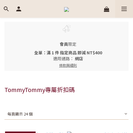
會員
限定
全單：滿 1 件 指定商品 即減 NT$400
適用通路：
網店
條款與細則
TommyTommy專屬折扣碼
每頁顯示 24 個