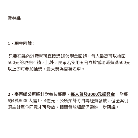
雲林縣
1
、現金回饋
：
只要在縣內消費就可直接想10%現金回饋，每人最高可以換回
500元的現金回饋，此外，民眾若使用五倍券於當地消費滿500元
以上即可參加抽獎，最大獎為百萬名車。
2
、麥寮鄉公所
將針對每位鄉民，
每人普發3000元振興金
，全鄉
約4萬8000人需1、4億元。公所預計將自籌經費發放，但全案仍
須主計單位同意才可發放，相關發放細節仍需進一步研議。