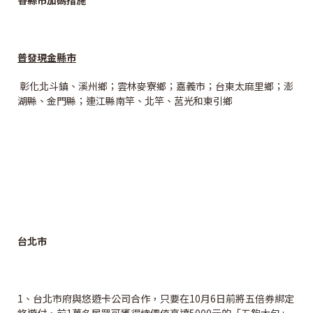
各縣市加碼措施
普發現金縣市
彰化北斗鎮、溪州鄉；雲林麥寮鄉；嘉義市；台東太麻里鄉；澎
湖縣、金門縣；連江縣南竿、北竿、莒光和東引鄉
台北市
1、台北市府與悠遊卡公司合作，只要在10月6日前將五倍券綁定