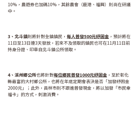
10%，農遊券也加碼10%，其餘農會（鹿港、福興）則尚在研議
中。
3
、北斗鎮
則將針對全鎮鎮民，
每人普發500元紓困金
，預計將在
11日至13日連3天發放，若來不及領取的鎮民也可在11月11日前
持身分證、印章自北斗鎮公所領取。
4
、溪州鄉公所
也將針對
每位鄉民普發1000元紓困金
，至於彰化
縣最富的大村鄉公所，也將在年底定期會表決是否「加發紓困金
2000元」；此外，員林市則不跟進普發現金，將以加發「市民幸
福卡」的方式，刺激消費。