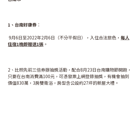
1
、台南好康券
：
9月6日至2022年2月6日（不分平假日），入住合法旅色，
每人
住宿1晚即贈送1張
。
2、比照先前三倍券辦抽獎活動，配合8月23日台南購物節開跑，
只要在台南消費滿100元，可憑發票上網登錄抽獎，有機會抽到
價值830萬，3房雙衛浴，房型含公設約27坪的新屋大禮。