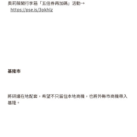
奧莉薇閣行李箱「五倍券再加碼」活動→
https://pse.is/3pkhlz
基隆市
將研議在地配套，希望不只留住本地商機，也將外縣市商機帶入
基隆。