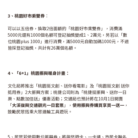
3
、桃園好市乘雙券
：
可以以五倍券，換取2倍面額的「桃園好市乘雙券」，消費滿
5000元還有1000個名額可登記抽獎變成1、2萬元，另若以「數
位桃園plus 1000」進行消費，滿5000元自動加碼1000元，不過
皆採登記抽獎，共計有26萬個名額。
4
、「6+1」桃園振興暖身計畫：
文化局將推出「桃園挺文創、送你看電影」及「桃園挺文創 送你
抵用券」2大振興方案；桃捷公司則為「桃捷挺振興、送你一日
票、點數加倍送」優惠活動；交通局也預計將在10月1日開賣
「
大溪復興交通觀光一日套票
」，
使用
振興券
購買
享買一送一
，
鼓勵民眾搭乘大眾運輸工具遊玩。
5、民眾若使用數位振興券，將與悠遊卡、一卡通、市民卡聯名