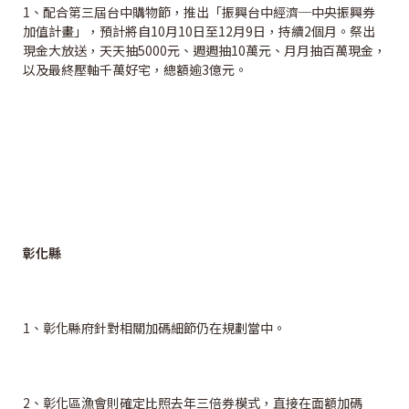
1、配合第三屆台中購物節，推出「振興台中經濟─中央振興券
加值計畫」，預計將自10月10日至12月9日，持續2個月。祭出
現金大放送，天天抽5000元、週週抽10萬元、月月抽百萬現金，
以及最終壓軸千萬好宅，總額逾3億元。
彰化縣
1、彰化縣府針對相關加碼細節仍在規劃當中。
2、彰化區漁會則確定比照去年三倍券模式，直接在面額加碼