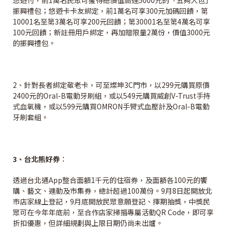
悠遊付，前1萬名民眾可獲得總價值高達5000元的「五夠大包」
振興禮包；悠遊卡卡友綁定，前1萬名可享300元加碼回饋，第
10001名至第3萬名可享200元回饋；第30001名至第4萬名可享
100元回饋；新註冊用戶綁定，再加贈限量2萬份，價值3000元
的振興禮包。
2、針對長者綁定敬老卡，可至燦坤3C門市，以299元購買原價
2400元的Oral-B電動牙刷組，或以549元購買威創V-Trust手持
式血氧機，或以599元購買OMRON手臂式血壓計及Oral-B電動
牙刷套組。
3
、台北熊好券
：
透過台北通App整合面額1千元的住宿券，及面額各100元的饗
購、藝文、運動及市集券，總計超過100萬份。9月8日起開放北
市店家線上登記，9月底開放民眾意願登記、擇期抽獎，中獎民
眾可在今年年底前，至合作店家掃描專屬活動QR Code，即可享
折扣優惠，但詳細規劃與上限日期仍尚未出爐。