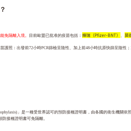
？
輝瑞（Pfizer-BNT）
莫德
就能免隔離入境。
目前歐盟已批准的疫苗包括：
、
護照：出發前72小時PCR篩檢呈陰性、加上前48小時抗原快篩呈陰性
Vaccination or Prophylaxis)」是一種受世界認可的預防接種證明書，
國際預防接種證明書可免隔離。