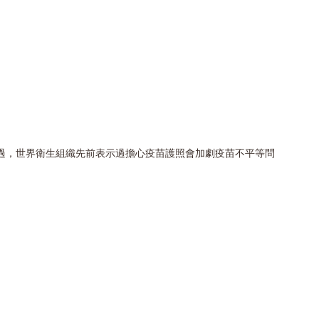
過，世界衛生組織先前表示過擔心疫苗護照會加劇疫苗不平等問