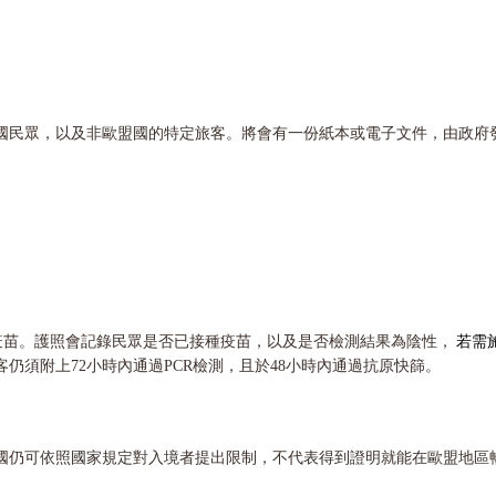
各國民眾，以及非歐盟國的特定旅客。將會有一份紙本或電子文件，由政
生疫苗。護照會記錄民眾是否已接種疫苗，以及是否檢測結果為陰性，
若需
須附上72小時內通過PCR檢測，且於48小時內通過抗原快篩。
國仍可依照國家規定對入境者提出限制，不代表得到證明就能在歐盟地區