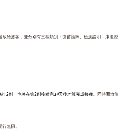
府發放給旅客，並分別有三種類別：疫苗護照、檢測證明、康復證
2
2
14
施打
劑，也將在第
劑接種完
天後才算完成接種
。同時開放旅
暢行無阻。