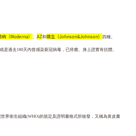
納（Moderna）
AZ
嬌生（Johnson&Johnson）
、
和
四種。
；或是過去180天內曾感染新冠病毒，已痊癒、身上證實有抗體。
由各國的衛生機關依照世界衛生組織(WHO)的規定及證明書格式所核發，又稱為黃皮書