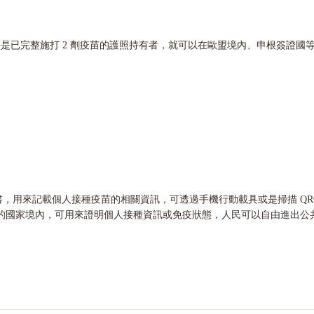
是已完整施打 2 劑疫苗的護照持有者，就可以在歐盟境內、申根簽證國
防接種證明書，用來記載個人接種疫苗的相關資訊，可透過手機行動載具或是掃描
的國家境內，可用來證明個人接種資訊或免疫狀態，人民可以自由進出公