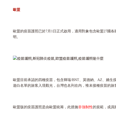
歐盟
歐盟的疫苗護照已於7月1日正式啟用，適用對象包含歐盟27國
明。
歐盟目前承認的四種疫苗，包含輝瑞/BNT、莫德納、AZ、嬌
遊白名單的旅客入境觀光，台灣也名列在內，惟未接種疫苗的旅客仍
歐盟版的疫苗護照是由歐盟統籌，此措施
非強制性
的規範，成員