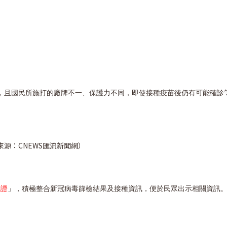
，且國民所施打的廠牌不一、保護力不同，即使接種疫苗後仍有可能確診
來源：
CNEWS匯流新聞網）
行證
」，積極整合新冠病毒篩檢結果及接種資訊，便於民眾出示相關資訊