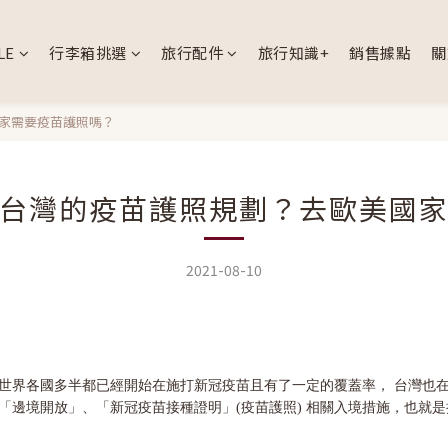
LE
行李箱挑選
旅行配件
旅行知識+
銷售據點
關
家需要疫苗護照嗎？
台灣的疫苗護照規劃？去歐美國
2021-08-10
，世界各國多半都已經開始在施打新冠疫苗且有了一定的覆蓋率， 台灣也
「邊境開放」、「新冠疫苗接種證明」(疫苗護照) 相關入境措施，也就