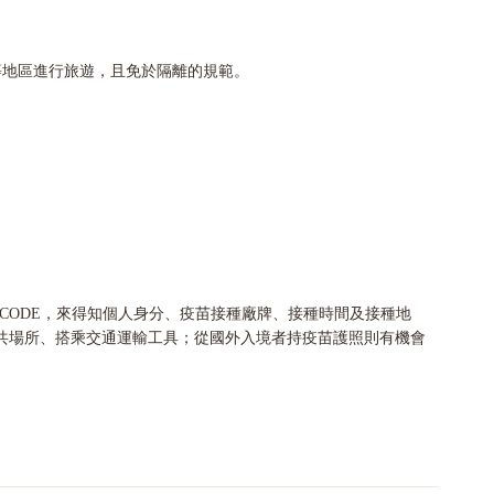
等地區進行旅遊，且免於隔離的規範。
 QRCODE，來得知個人身分、疫苗接種廠牌、接種時間及接種地
共場所、搭乘交通運輸工具；從國外入境者持疫苗護照則有機會