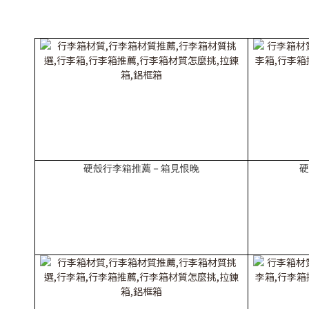
硬殼行李箱推薦－箱見恨晚
硬