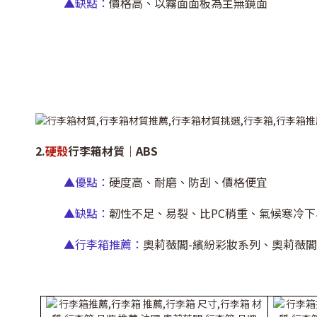
▲缺點：
價格高、以霧面面板為主無鏡面
2.
硬殼
行李箱材質｜ABS
▲優點：
硬度高、耐磨、防刮、價格便宜
▲缺點：
韌性不足、易裂、比PC稍重、氣候寒冷
▲行李箱推薦：
奧莉薇閣-繽紛彩妝系列、奧莉薇閣-