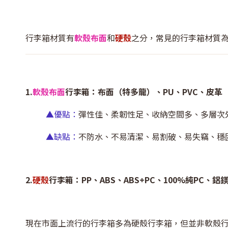
行李箱材質有
軟殼布面
和
硬殼
之分，常見的行李箱材質
1.
軟殼布面
行李箱
：布面（特多龍）、PU、PVC、皮革
▲優點：
彈性佳、柔韌性足、收納空間多、多層次
▲缺點：
不防水、不易清潔、易割破、易失竊、穩
2.
硬殼
行李箱：PP、ABS、ABS+PC、100%純PC、鋁
現在市面上流行的行李箱多為硬殼行李箱，但並非軟殼