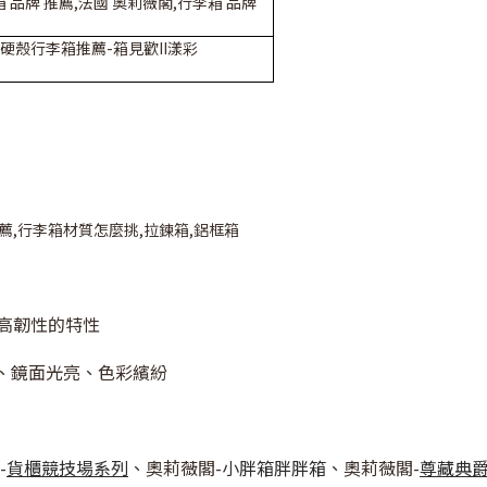
硬殼行李箱推薦-箱見歡II漾彩
極高韌性的特性
、鏡面光亮、色彩繽紛
-
貨櫃競技場系列
、奧莉薇閣-
小胖箱胖胖箱
、奧莉薇閣-
尊藏典