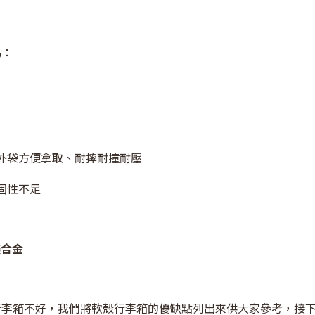
為：
外袋方便拿取、耐摔耐撞耐壓
固性不足
鎂合金
行李箱不好，我們將軟殼行李箱的優缺點列出來供大家參考，接