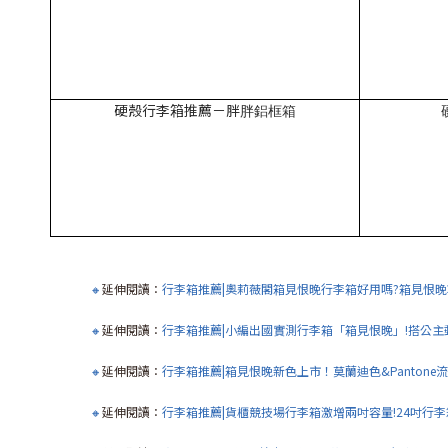
硬殼行李箱推薦－胖
胖鋁框箱
🔸
延伸閱讀：
行李箱推薦|奧莉薇閣箱見恨晚行李箱好用嗎?箱見恨
🔸
延伸閱讀：
行李箱推薦|小編出國實測行李箱「箱見恨晚」!搭公主
🔸
延伸閱讀：
行李箱推薦|箱見恨晚新色上市！莫蘭迪色&Pantone
🔸
延伸閱讀：
行李箱推薦|貨櫃競技場行李箱激增兩吋容量!24吋行李