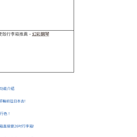
幻彩鋼琴
硬殼行李箱推薦－
晚功能介紹
郵輪前往日本去!
流行色！
箱直接變26吋行李箱!