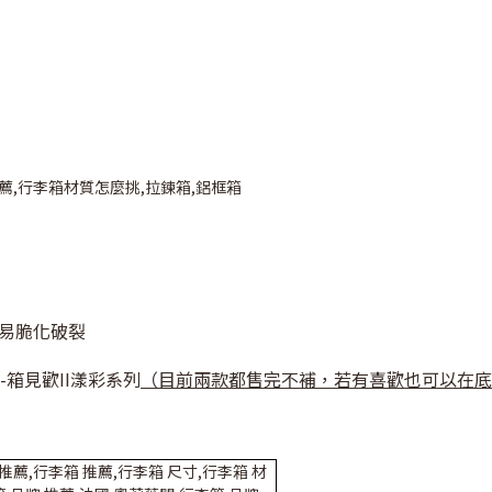
下易脆化破裂
箱見歡II漾彩系列
（目前兩款都售完不補，若有喜歡也可以在底