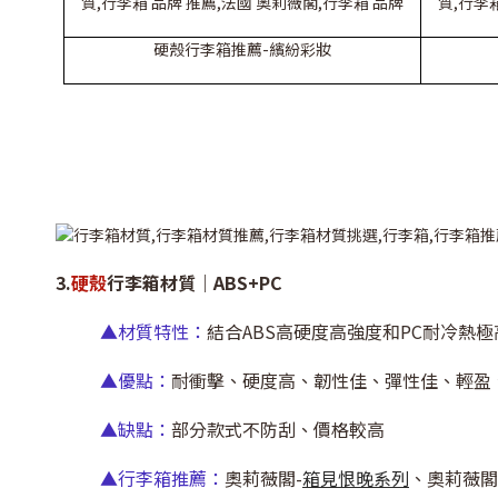
硬殼行李箱推薦-繽紛彩妝
3.
硬殼
行李箱材質｜ABS+PC
▲材質特性：
結合ABS高硬度高強度和PC耐冷熱
▲優點：
耐衝擊、硬度高、韌性佳、彈性佳、輕盈
▲缺點：
部分款式不防刮、價格較高
▲行李箱推薦：
奧莉薇閣-
箱見恨晚系列
、奧莉薇閣