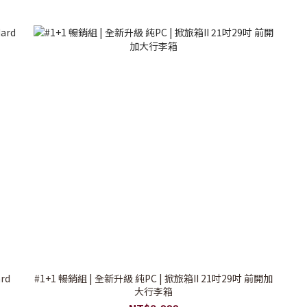
ard
#1+1 暢銷組 | 全新升級 純PC | 掀旅箱II 21吋29吋 前開加
大行李箱