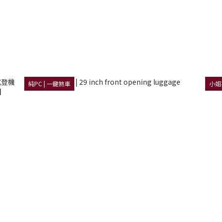
純PC | 一鍵煞車
小姐