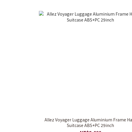
Allez Voyager Luggage Aluminium Frame H
Suitcase ABS+PC 29inch