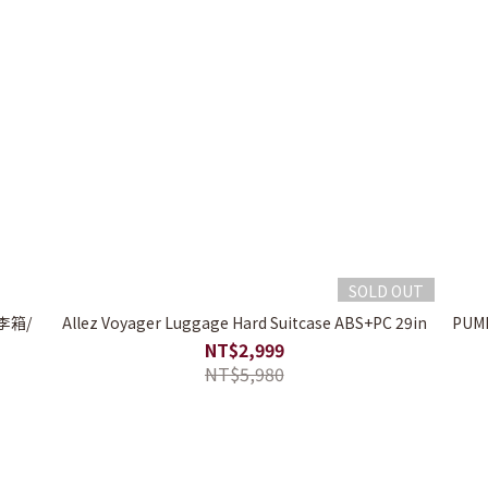
SOLD OUT
李箱/
Allez Voyager Luggage Hard Suitcase ABS+PC 29in
PUM
NT$2,999
NT$5,980