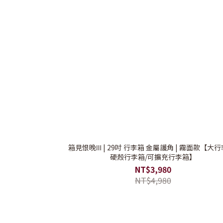
箱見恨晚Ⅲ | 29吋 行李箱 金屬護角 | 霧面款【大行
硬殼行李箱/可擴充行李箱】
NT$3,980
NT$4,980