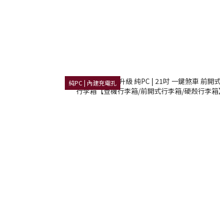
純PC | 內建充電孔