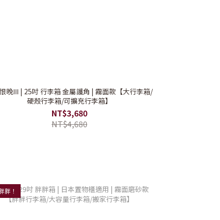
恨晚Ⅲ | 25吋 行李箱 金屬護角 | 霧面款【大行李箱/
硬殼行李箱/可擴充行李箱】
NT$3,680
NT$4,680
胖胖！