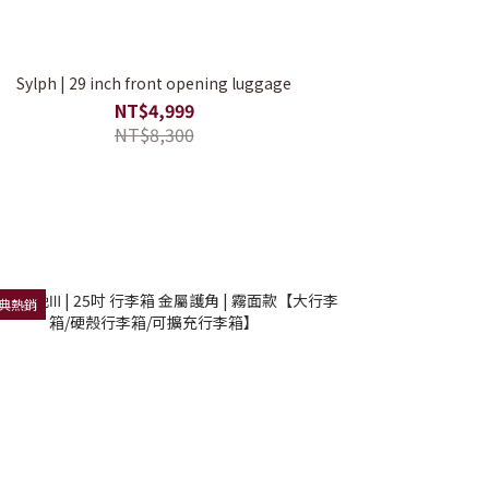
Sylph | 29 inch front opening luggage
NT$4,999
NT$8,300
經典熱銷