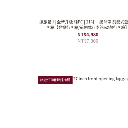
掀旅箱II | 全新升級 純PC | 21吋 一鍵煞車 前開式
李箱【登機行李箱/前開式行李箱/硬殼行李箱
NT$4,980
NT$7,300
旅遊YTR老辣妹推薦