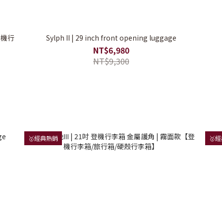
登機行
Sylph II | 29 inch front opening luggage
】
NT$6,980
NT$9,300
🥇經典熱銷
🥇