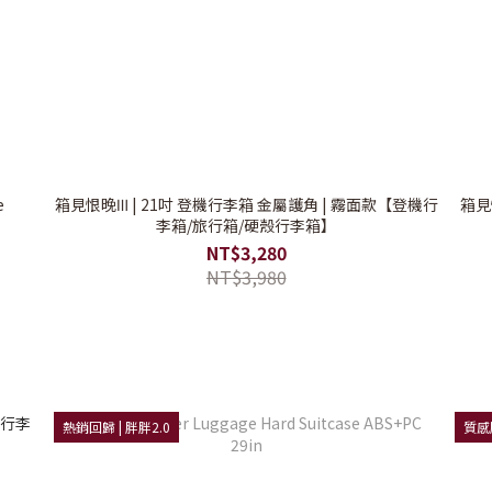
e
箱見恨晚Ⅲ | 21吋 登機行李箱 金屬護角 | 霧面款【登機行
箱見
李箱/旅行箱/硬殼行李箱】
NT$3,280
NT$3,980
熱銷回歸 | 胖胖2.0
質感