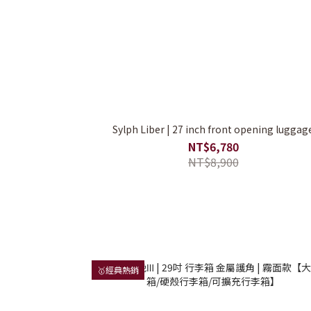
Sylph Liber | 27 inch front opening luggag
NT$6,780
NT$8,900
🥇經典熱銷