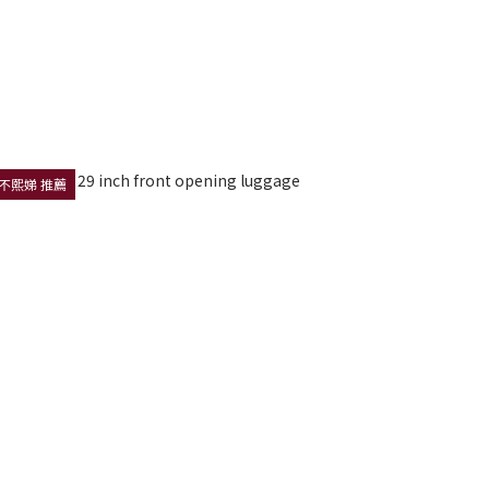
不熙娣 推薦