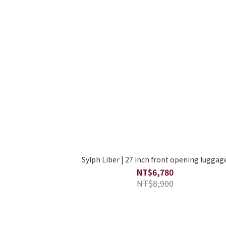
Sylph Liber | 27 inch front opening luggag
NT$6,780
NT$8,900