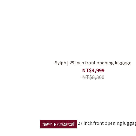
Sylph | 29 inch front opening luggage
NT$4,999
NT$8,300
旅遊YTR老辣妹推薦