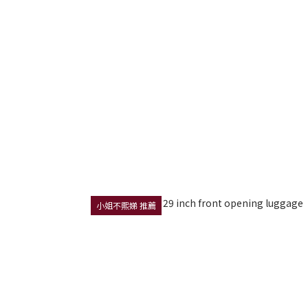
小姐不熙娣 推薦