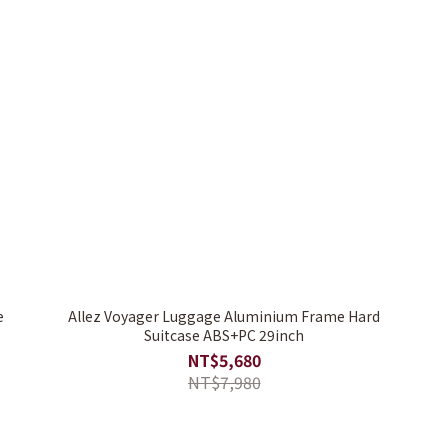
e
Allez Voyager Luggage Aluminium Frame Hard
Suitcase ABS+PC 29inch
NT$5,680
NT$7,980