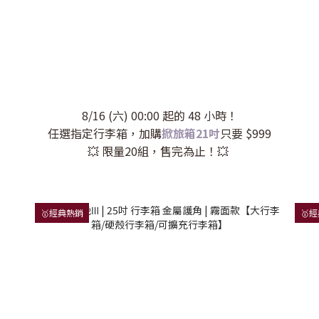
8/16 (六) 00:00 起的 48 小時！
任選指定行李箱，加購
掀旅箱21吋
只要 $999
💥 限量20組，售完為止！💥
🥇經典熱銷
🥇