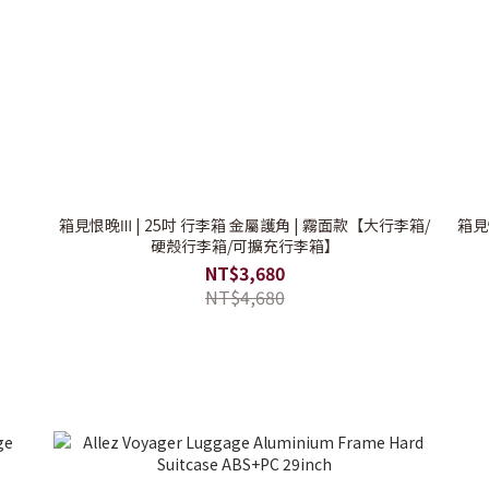
箱見恨晚Ⅲ | 25吋 行李箱 金屬護角 | 霧面款【大行李箱/
箱見
硬殼行李箱/可擴充行李箱】
NT$3,680
NT$4,680