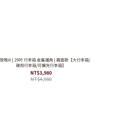
恨晚Ⅲ | 29吋 行李箱 金屬護角 | 霧面款【大行李箱/
硬殼行李箱/可擴充行李箱】
NT$3,980
NT$4,980