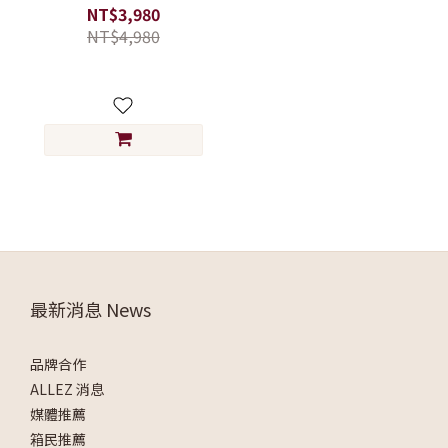
箱/硬殼行李箱/可擴充行李
NT$3,980
箱】
NT$4,980
最新消息 News
品牌合作
ALLEZ 消息
媒體推薦
箱民推薦