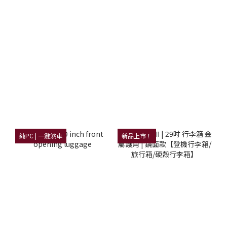
純PC | 一鍵煞車
新品上市！