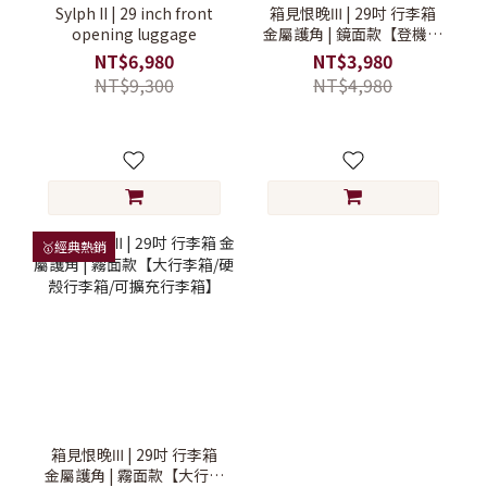
Sylph II | 29 inch front
箱見恨晚Ⅲ | 29吋 行李箱
opening luggage
金屬護角 | 鏡面款【登機行
李箱/旅行箱/硬殼行李箱】
NT$6,980
NT$3,980
NT$9,300
NT$4,980
🥇經典熱銷
箱見恨晚Ⅲ | 29吋 行李箱
金屬護角 | 霧面款【大行李